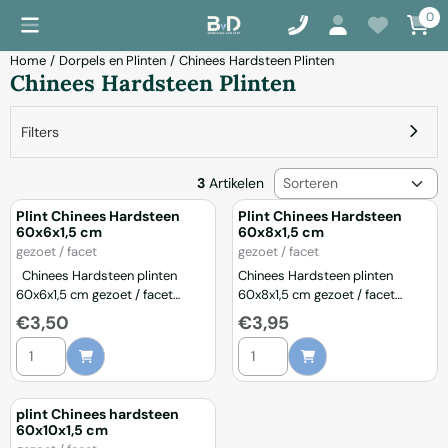
Cookievoorkeuren zijn momenteel gesloten.
0
Home
/
Dorpels en Plinten
/
Chinees Hardsteen Plinten
Chinees Hardsteen Plinten
Filters
Sorteermethode
3
Artikelen
Plint Chinees Hardsteen
Plint Chinees Hardsteen
60x6x1,5 cm
60x8x1,5 cm
Merk:
Merk:
gezoet / facet
gezoet / facet
Chinees Hardsteen plinten
Chinees Hardsteen plinten
60x6x1,5 cm gezoet / facet
60x8x1,5 cm gezoet / facet
Plinten van natuursteen /
Plinten van natuursteen /
Prijs: 3,50
Prijs: 3,95
€3,50
€3,95
hardsteen maken de vloer
hardsteen maken de vloer
Aantal kiezen voor Plint Chinees Hardsteen 60x6x1,5 cm
Aantal kiezen voor Plint Chinee
compleet. Het is het alom
compleet. Het is het alom
bekende puntje op de i. Naast
bekende puntje op de i. Naast
deze mooie afwerking is een
deze mooie afwerking is een
plint ook multifunctioneel. Het
plint ook multifunctioneel. Het
plint Chinees hardsteen
voorkomt beschadigingen aan
voorkomt beschadigingen aan
60x10x1,5 cm
muur en wand bij bv dweilen en
muur en wand bij bv dweilen en