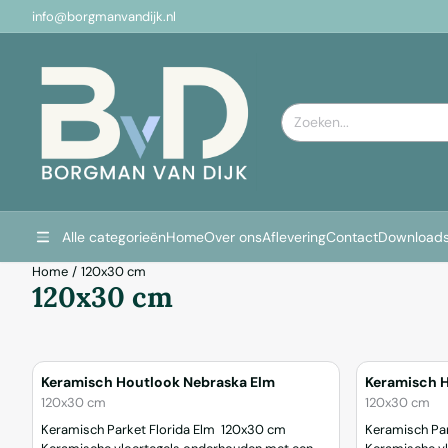
Cookievoorkeuren zijn momenteel gesloten.
info@borgmanvandijk.nl
Zoeken
Alle categorieën
Home
Over ons
Aflevering
Contact
Download
Home
/
120x30 cm
120x30 cm
Keramisch Houtlook Nebraska Elm
Keramisch 
Merk:
Merk:
120x30 cm
120x30 cm
Keramisch Parket Florida Elm 120x30 cm
Keramisch Parket