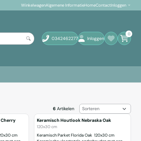
Winkelwagen
Algemene Informatie
Home
Contact
Inloggen
0
0342462277
Inloggen
Sorteermethode
6
Artikelen
 Cherry
Keramisch Houtlook Nebraska Oak
Merk:
120x30 cm
Keramisch Parket Florida Oak 120x30 cm