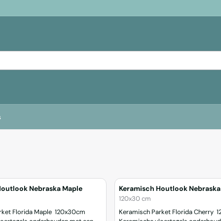
s
Houtlook Nebraska Maple
Keramisch Houtlook Nebraska
Merk:
120x30 cm
 Florida Maple 120x30cm
Keramisch Parket Florida Cherry 120x30 cm