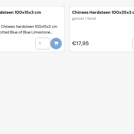
rdsteen 100x15x3 cm
Chinees Hardsteen 100x25x3
Merk:
gezoet / facet
 Chinees hardsteen 100x15x3 cm
tted Blue of Blue Limestone
rdsteen 100x30x3 cm
Aantal kiezen voor Chinees Hardsteen 100x15x3 c
A
Prijs: 17,95
€17,95
leur
en als planchet, dorpel, gevelplaat