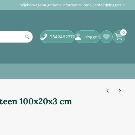
Winkelwagen
Algemene Informatie
Home
Contact
Inloggen
0
0342462277
Inloggen
teen 100x20x3 cm