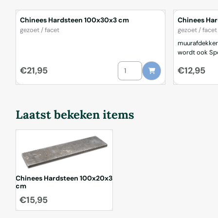
Chinees Hardsteen 100x30x3 cm
Chinees Ha
Merk:
Merk:
gezoet / facet
gezoet / facet
muurafdekker
wordt ook Spo
genoemd afkomstig uit China rondom gezoet /
Aantal kiezen voor Chinees Ha
Prijs: 21,95
Prijs: 12,95
€21,95
€12,95
facet geslepen wordt buiten lichter grijs van k
ook te gebruik
of vijverrand
Laatst bekeken items
Chinees Hardsteen 100x20x3
cm
€
15,95