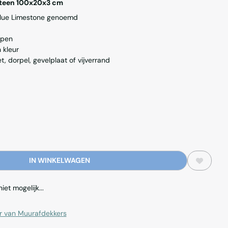
steen 100x20x3 cm
Blue Limestone genoemd
epen
n kleur
t, dorpel, gevelplaat of vijverrand
IN WINKELWAGEN
et mogelijk...
 van Muurafdekkers