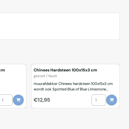
 cm
Chinees Hardsteen 100x15x3 cm
Merk:
gezoet / facet
muurafdekker Chinees hardsteen 100x15x3 cm
wordt ook Spotted Blue of Blue Limestone
genoemd afkomstig uit China rondom gezoet /
Aantal kiezen voor Chinees Hardsteen 100x30x3 cm
Aantal kiezen voor
Prijs: 12,95
€12,95
facet geslepen wordt buiten lichter grijs van kleur
ook te gebruiken als planchet, dorpel, gevelplaat
of vijverrand