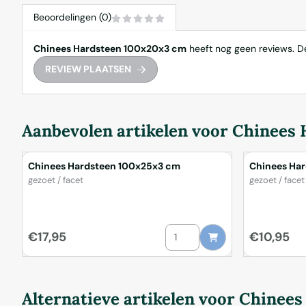
Beoordelingen (0)
Chinees Hardsteen 100x20x3 cm
heeft nog geen reviews. D
REVIEW PLAATSEN
Aanbevolen artikelen voor
Chinees 
Chinees Hardsteen 100x25x3 cm
Chinees Ha
Merk:
Merk:
gezoet / facet
gezoet / facet
Aantal kiezen voor Chinees Ha
Prijs: 17,95
Prijs: 10,95
€17,95
€10,95
Alternatieve artikelen voor
Chinees