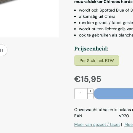
muurafdekker Chinees hard
wordt ook Spotted Blue of 
afkomstig uit China
rondom gezoet / facet gesl
wordt buiten lichter grijs va
ook te gebruiken als planche
Maak een keuze voor
Prijseenheid:
IT
Per Stuk incl. BTW
€
15,95
Aantal
+
-
Onverwacht afhalen is helaas ni
EAN
VR20
Meer van gezoet / facet
|
Meer