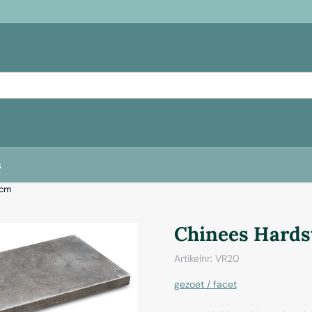
s
 cm
Chinees Hards
Artikelnr:
VR20
gezoet / facet