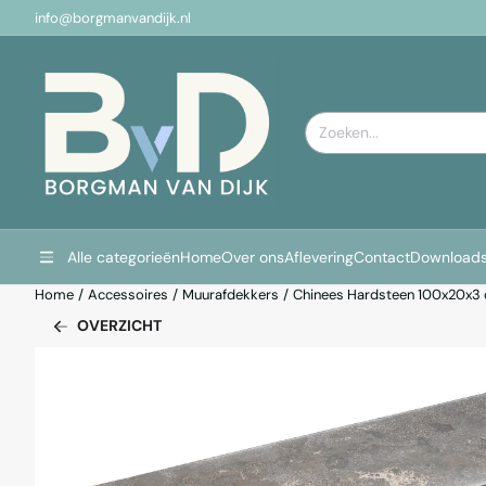
Cookievoorkeuren zijn momenteel gesloten.
info@borgmanvandijk.nl
Zoeken
Alle categorieën
Home
Over ons
Aflevering
Contact
Download
Home
/
Accessoires
/
Muurafdekkers
/
Chinees Hardsteen 100x20x3
OVERZICHT