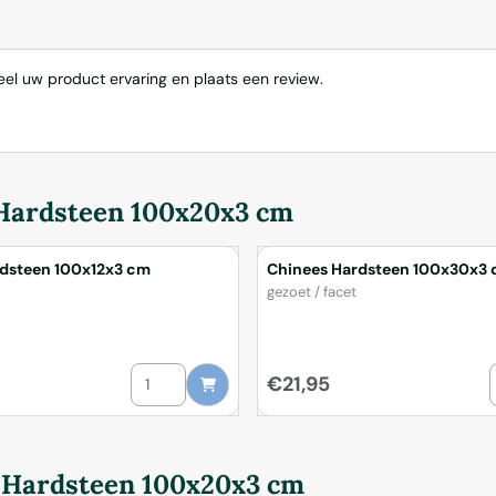
eel uw product ervaring en plaats een review.
Hardsteen 100x20x3 cm
rdsteen 100x12x3 cm
Chinees Hardsteen 100x30x3
Merk:
gezoet / facet
rdsteen 100x25x3 cm
Aantal kiezen voor Chinees Hardsteen 100x12x3 cm
Prijs: 21,95
€21,95
 Hardsteen 100x20x3 cm