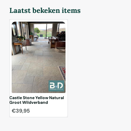
Vervolgens worden deze bewerkte tegels
fossielen etc. Castle Stone Black wordt eerst
gevibreerd in een bad met keramiekkorrels.
geborsteld ve
Laatst bekeken items
Hierdo...
Castle Stone Yellow Natural
Groot Wildverband
€
39,95