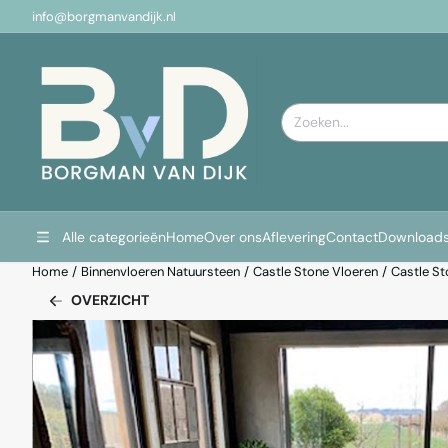
Cookievoorkeuren zijn momenteel gesloten.
info@borgmanvandijk.nl
Zoeken
Alle categorieën
Home
Over ons
Aflevering
Contact
Download
Home
/
Binnenvloeren Natuursteen
/
Castle Stone Vloeren
/
Castle St
OVERZICHT