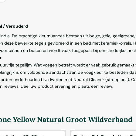
al / Verouderd
 India. De prachtige kleurnuances bestaan uit beige, gele, geelgroene
deze bewerkte tegels gevibreerd in een bad met keramiekkorrels. Hi
oor binnen en buiten en wordt vaak toegepast bij een landelijke inricht
r.
rvrije tegellijm. Wat voegen betreft wordt er vaak gebruik gemaakt va
Belangrijk is om voldoende aandacht aan de voegkleur te besteden daa
orden onderhouden b.v. dweilen met Neutral Cleaner (streeploos), Car
n reviews. Deel uw product ervaring en plaats een review.
tone Yellow Natural Groot Wildverband