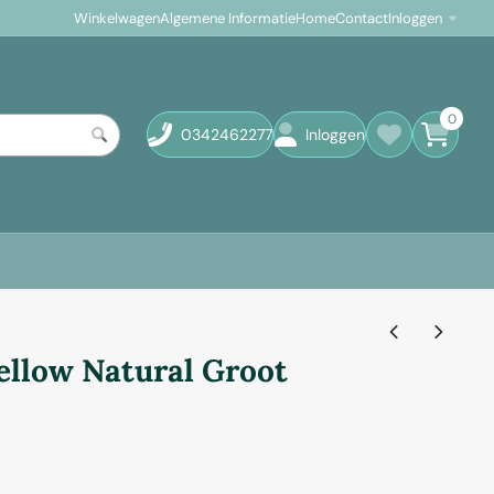
Winkelwagen
Algemene Informatie
Home
Contact
Inloggen
0
0342462277
Inloggen
ellow Natural Groot