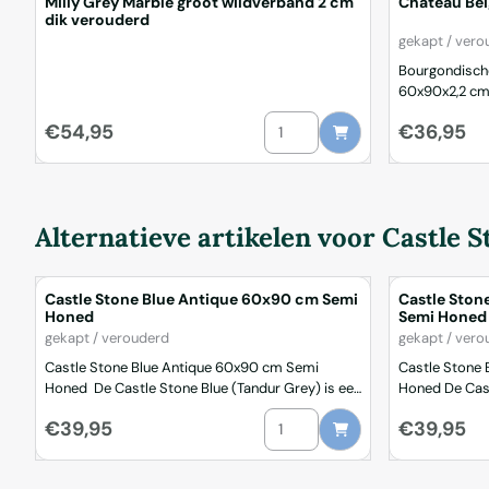
Milly Grey Marble groot wildverband 2 cm
Chateau Be
dik verouderd
Merk:
gekapt / vero
Bourgondische
60x90x2,2 cm Bourgondische Dal
Chateau Beige
Aantal kiezen voor Milly Grey M
Prijs: 54,95
Prijs: 36,95
€54,95
€36,95
tegels uit Ind
bestaan uit be
zandgele en br
worden gesch
handgekapt. 
Alternatieve artikelen voor
Castle S
tege...
Castle Stone Blue Antique 60x90 cm Semi
Castle Ston
Honed
Semi Honed
Merk:
Merk:
gekapt / verouderd
gekapt / vero
Castle Stone Blue Antique 60x90 cm Semi
Castle Stone 
Honed De Castle Stone Blue (Tandur Grey) is een
Honed De Castle Stone Black is een sfeervolle
harde kalsteen uit India. De prachtige
kalkhoudende l
Aantal kiezen voor Castle Sto
Prijs: 39,95
Prijs: 39,95
€39,95
€39,95
kleurnuances bestaan uit diverse grijs en
makkelijk te 
grijsblauwe tinten. De breukruwe tegels worden
houtsoorten, w
geschuurd/geborsteld en de randen handgekapt.
levendige vlo