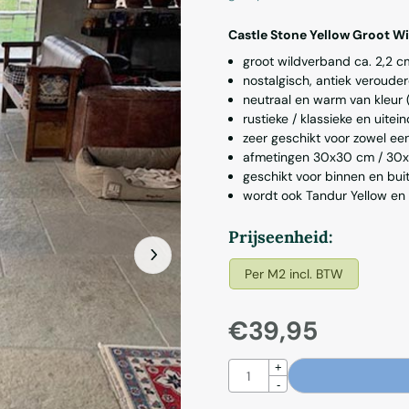
Castle Stone Yellow Groot W
groot wildverband ca. 2,2 c
nostalgisch, antiek verouder
neutraal en warm van kleur (
rustieke / klassieke en uitein
zeer geschikt voor zowel een 
afmetingen 30x30 cm / 30
geschikt voor binnen en bui
wordt ook Tandur Yellow e
Maak een keuze voor
Prijseenheid:
Per M2 incl. BTW
€
39,95
Aantal
+
-