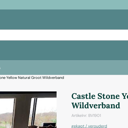
s
one Yellow Natural Groot Wildverband
Castle Stone Y
Wildverband
Artikelnr:
BV1901
gekapt / verouderd