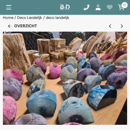
Cookievoorkeuren zijn momenteel gesloten.
0
Home
/
Deco Landelijk
/
deco landelijk
OVERZICHT