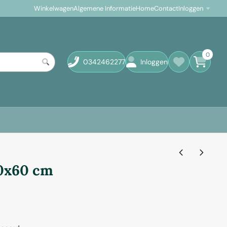
Winkelwagen
Algemene Informatie
Home
Contact
Inloggen
0
0342462277
Inloggen
30x60 cm