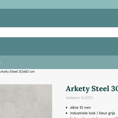
s
Arkety Steel 30x60 cm
Arkety Steel 
Artikelnr:
KJ2170
dikte 10 mm
industriele look / kleur grijs