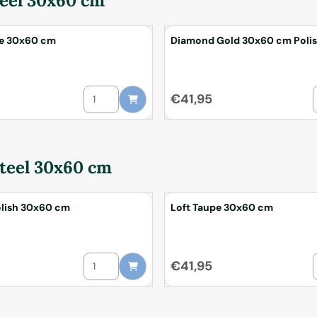
teel 30x60 cm
pe 30x60 cm
Diamond Gold 30x60 cm Poli
e 30x60 cm
Aantal kiezen voor Arkety Taupe 30x60 cm
Prijs: 41,95
€41,95
teel 30x60 cm
olish 30x60 cm
Loft Taupe 30x60 cm
ld 30x60 cm Polished
Aantal kiezen voor Statuario Polish 30x60 cm
A
Prijs: 41,95
€41,95