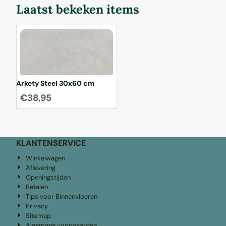
Laatst bekeken items
Arkety Steel 30x60 cm
€
38,95
KLANTENSERVICE
Winkelwagen
Aflevering
Openingstijden
Betalen
Tips voor Binnenvloeren
Privacy
Sitemap
Algemene voorwaarden