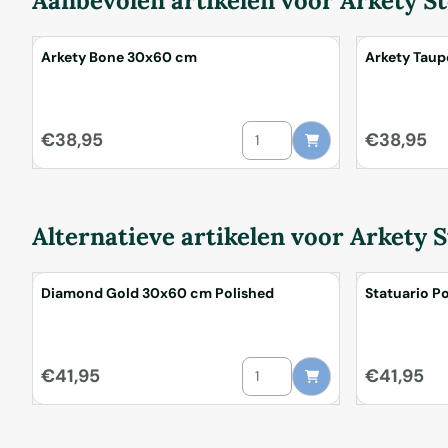
Aanbevolen artikelen voor
Arkety S
Arkety Bone 30x60 cm
Arkety Tau
Aantal kiezen voor Arkety Bon
Prijs: 38,95
Prijs: 38,95
€38,95
€38,95
Alternatieve artikelen voor
Arkety S
Diamond Gold 30x60 cm Polished
Statuario P
Aantal kiezen voor Diamond Go
Prijs: 41,95
Prijs: 41,95
€41,95
€41,95