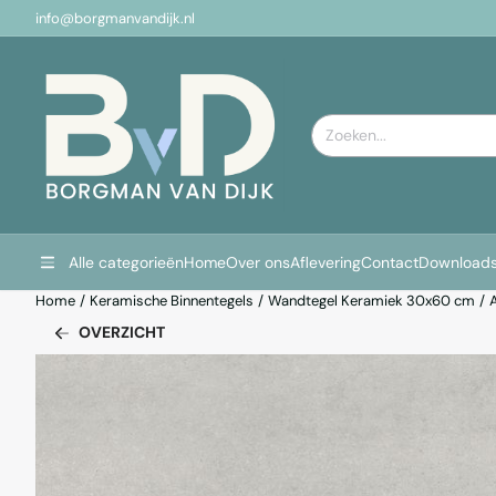
Cookievoorkeuren zijn momenteel gesloten.
info@borgmanvandijk.nl
Zoeken
Alle categorieën
Home
Over ons
Aflevering
Contact
Download
Home
/
Keramische Binnentegels
/
Wandtegel Keramiek 30x60 cm
/
OVERZICHT