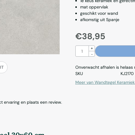
1e keus keramiek en gerectif
mat oppervlak
geschikt voor wand
afkomstig uit Spanje
€
38,95
Aantal
+
-
IT
Onverwacht afhalen is helaas ni
SKU
KJ2170
Meer van Wandtegel Keramie
t ervaring en plaats een review.