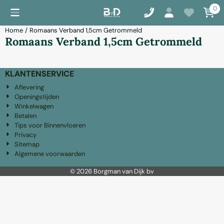
Cookievoorkeuren zijn momenteel gesloten.
0
Home
/
Romaans Verband 1,5cm Getrommeld
Romaans Verband 1,5cm Getrommeld
KLANTENSERVICE
Aflevering
Openingstijden
Winkelwagen
Betalen
Tips voor Binnenvloeren
Privacy
Sitemap
Algemene voorwaarden
©
2026
Borgman van Dijk bv