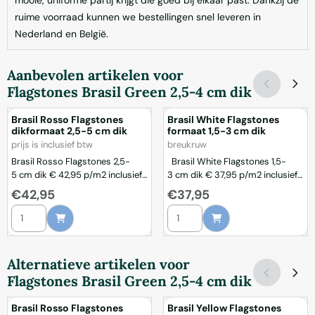
mooie, uniforme partij krijgt die goed bij elkaar past. Dankzij de
ruime voorraad kunnen we bestellingen snel leveren in
Nederland en België.
Aanbevolen artikelen voor
Flagstones Brasil Green 2,5-4 cm dik
Brasil Rosso Flagstones
Brasil White Flagstones
dikformaat 2,5-5 cm dik
formaat 1,5-3 cm dik
Merk:
Merk:
prijs is inclusief btw
breukruw
Brasil Rosso Flagstones 2,5-
Brasil White Flagstones 1,5-
5 cm dik € 42,95 p/m2 inclusief
3 cm dik € 37,95 p/m2 inclusief
btw Brasil Rosso Flagstones
btw Borgman van Dijk heeft het
Prijs: 42,95
Prijs: 37,95
€42,95
€37,95
dikformaat 2,5-5 cm dik zijn
grootste en beste assortiment
Aantal kiezen voor Brasil Rosso Flagstones dikformaat 2,5-5 cm dik
Aantal kiezen voor Brasil White 
natuursteenplaten met een
flagstones van Nederland.
warme roodbruine kleur en
Tevens bieden wij u de scherpste
natuurlijke variatie. Dit
prijzen inclusief btw. De Brasil
dikformaat geeft je bestrating
White Kwartsiet flagstones zijn
Alternatieve artikelen voor
extra stabiliteit en maakt deze
zeer hard en hebben voor een
Flagstones Brasil Green 2,5-4 cm dik
flagstones geschikt voor
flagstone een mooi vlak
terrassen, tuinpaden en
oppervlak. De kleur is
Brasil Rosso Flagstones
Brasil Yellow Flagstones
buitenruimtes met regelmatige
witgenuanceerd met her en ...