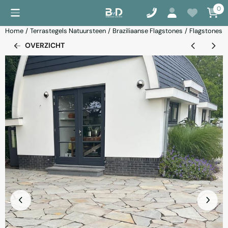
Cookievoorkeuren zijn momenteel gesloten.
0
Home
/
Terrastegels Natuursteen
/
Braziliaanse Flagstones
/
Flagstones B
OVERZICHT