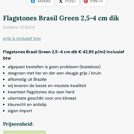
SHARE
POST
PIN-IT
Flagstones Brasil Green 2,5-4 cm dik
Artikelnr:
FL1004
prijs is inclusief btw
Flagstones Brasil Green 2,5-4 cm dik € 42,95 p/m2 inclusief
btw
afgepast bestellen is geen probleem (kosteloos)
zeegroen met her en der een vleugje grijs / bruin
afkomstig uit Brazilie
wij leveren de beste en mooiste kwaliteit
kwartsiet flagstones dus zeer hard
uitermate geschikt voor ons klimaat
kleurecht en antislip
eigen import
Maak een keuze voor
Prijseenheid: