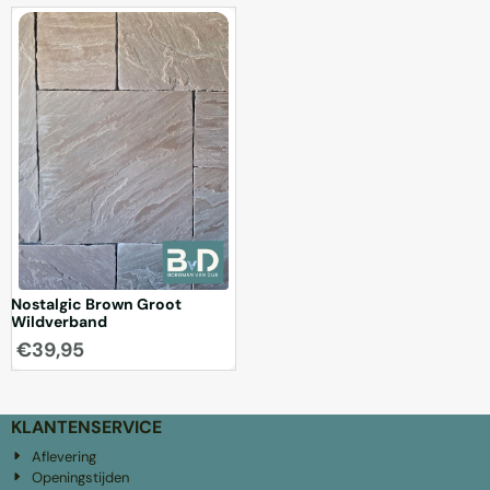
waar een natuurlijke en lichte
bestrating gewenst is. Door de
zachte tinten passen ze goe...
Nostalgic Brown Groot
Wildverband
€
39,95
KLANTENSERVICE
Aflevering
Openingstijden