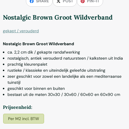
SHARE
POST
PIN-IT
Nostalgic Brown Groot Wildverband
gekapt / verouderd
Nostalgic Brown Groot Wildverband
ca. 2,2 cm dik / gekapte randafwerking
nostalgisch, antiek verouderd natuursteen / kalksteen uit India
prachtig kleurenpalet
rustieke / klassieke en uiteindelijk geleefde uitstraling
zeer geschikt voor zowel een landelijke als een mediterraanse
tuinstijl
geschikt voor binnen en buiten
bestaat uit de maten 30x30 / 30x60 / 60x60 en 60x90 cm
Maak een keuze voor
Prijseenheid:
Per M2 incl. BTW