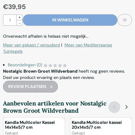
€
39,95
Aantal
+
IN WINKELWAGEN
-
Onverwacht afhalen is helaas niet mogelijk...
Meer van gekapt / verouderd
|
Meer van Mediterraanse
Tuintegels
Beoordelingen (0)
Nostalgic Brown Groot Wildverband
heeft nog geen reviews.
Deel uw product ervaring en plaats een review.
REVIEW PLAATSEN
Aanbevolen artikelen voor
Nostalgic
Brown Groot Wildverband
Kandla Multicolor Kassei
Kandla Multicolor kassei
14x14x5/7 cm
20x14x5/7 cm
Merk:
Merk:
Gekapt
Gekapt