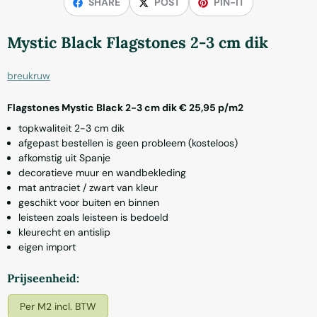
SHARE
POST
PIN-IT
Mystic Black Flagstones 2-3 cm dik
breukruw
Flagstones Mystic Black 2-3 cm dik € 25,95 p/m2
topkwaliteit 2-3 cm dik
afgepast bestellen is geen probleem (kosteloos)
afkomstig uit Spanje
decoratieve muur en wandbekleding
mat antraciet / zwart van kleur
geschikt voor buiten en binnen
leisteen zoals leisteen is bedoeld
kleurecht en antislip
eigen import
Maak een keuze voor
Prijseenheid:
Per M2 incl. BTW