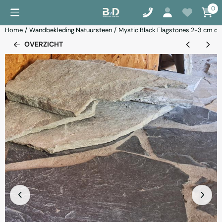
Cookievoorkeuren zijn momenteel gesloten.
0
Home
/
Wandbekleding Natuursteen
/
Mystic Black Flagstones 2-3 cm di
OVERZICHT