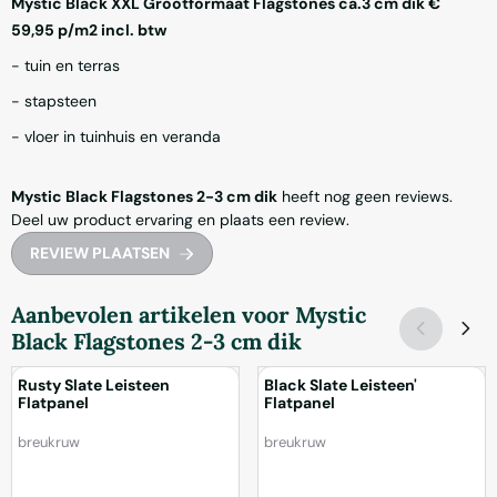
Mystic Black XXL Grootformaat Flagstones ca.3 cm dik €
59,95 p/m2 incl. btw
- tuin en terras
- stapsteen
- vloer in tuinhuis en veranda
Mystic Black Flagstones 2-3 cm dik
heeft nog geen reviews.
Deel uw product ervaring en plaats een review.
REVIEW PLAATSEN
Aanbevolen artikelen voor
Mystic
Black Flagstones 2-3 cm dik
Rusty Slate Leisteen
Black Slate Leisteen'
Flatpanel
Flatpanel
Merk:
Merk:
breukruw
breukruw