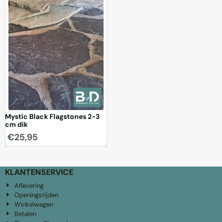
flagstones zijn prachtige kwa...
Mystic Black Flagstones 2-3
cm dik
€
25,95
KLANTENSERVICE
Aflevering
Openingstijden
Winkelwagen
Betalen