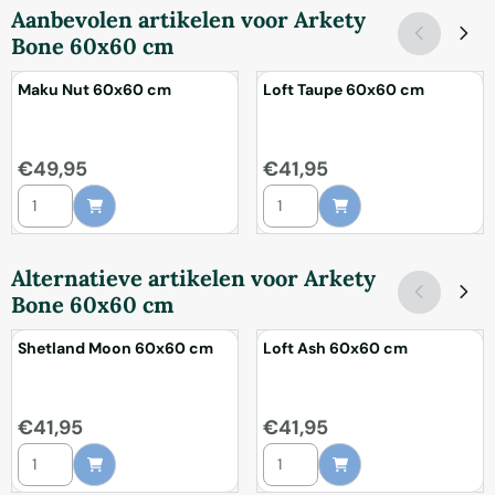
Aanbevolen artikelen voor
Arkety
Bone 60x60 cm
Maku Nut 60x60 cm
Loft Taupe 60x60 cm
Prijs: 49,95
Prijs: 41,95
€49,95
€41,95
Aantal kiezen voor Maku Nut 60x60 cm
Aantal kiezen voor Loft Taupe 
Alternatieve artikelen voor
Arkety
Bone 60x60 cm
Shetland Moon 60x60 cm
Loft Ash 60x60 cm
Prijs: 41,95
Prijs: 41,95
€41,95
€41,95
Aantal kiezen voor Shetland Moon 60x60 cm
Aantal kiezen voor Loft Ash 60