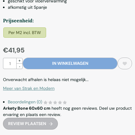
geschikt voor vloerverwarming
afkomstig uit Spanje
Maak een keuze voor
Prijseenheid:
Per M2 incl. BTW
€
41,95
Aantal
+
IN WINKELWAGEN
-
Onverwacht afhalen is helaas niet mogelijk...
Meer van Strak en Modern
Beoordelingen (0)
Arkety Bone 60x60 cm
heeft nog geen reviews. Deel uw product
ervaring en plaats een review.
REVIEW PLAATSEN