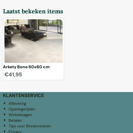
Laatst bekeken items
Arkety Bone 60x60 cm
€
41,95
KLANTENSERVICE
Aflevering
Openingstijden
Winkelwagen
Betalen
Tips voor Binnenvloeren
Privacy