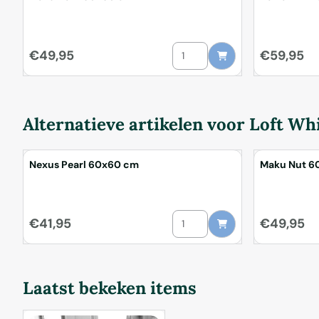
Aantal kiezen voor Maku Dark 
Prijs: 49,95
Prijs: 59,95
€49,95
€59,95
Alternatieve artikelen voor
Loft Wh
Nexus Pearl 60x60 cm
Maku Nut 6
Aantal kiezen voor Nexus Pear
Prijs: 41,95
Prijs: 49,95
€41,95
€49,95
Laatst bekeken items