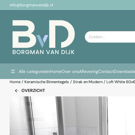
Cookievoorkeuren zijn momenteel gesloten.
info@borgmanvandijk.nl
Zoeken
Alle categorieën
Home
Over ons
Aflevering
Contact
Download
Home
/
Keramische Binnentegels
/
Strak en Modern
/
Loft White 60x
OVERZICHT