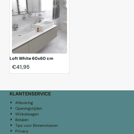
Loft White 60x60 cm
€
41,95
KLANTENSERVICE
Aflevering
Openingstijden
Winkelwagen
Betalen
Tips voor Binnenvloeren
Privacy