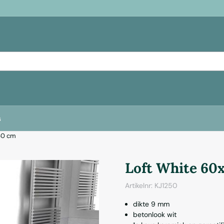
s
60 cm
Loft White 60
Artikelnr:
KJ1250
dikte 9 mm
betonlook wit