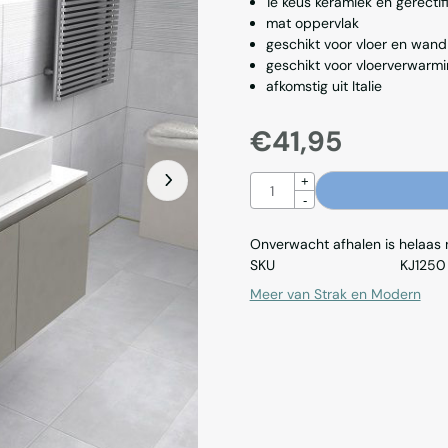
1e keus keramiek en gerectif
mat oppervlak
geschikt voor vloer en wand
geschikt voor vloerverwarm
afkomstig uit Italie
€
41,95
Aantal
+
-
Onverwacht afhalen is helaas ni
SKU
KJ1250
Meer van Strak en Modern