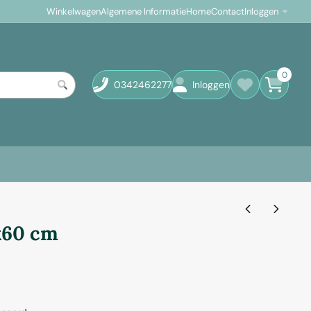
Winkelwagen
Algemene Informatie
Home
Contact
Inloggen
0
0342462277
Inloggen
x60 cm