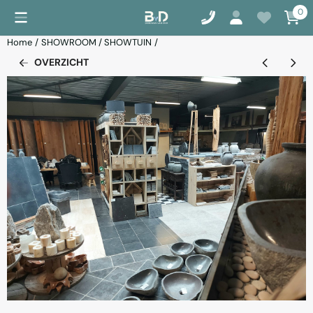
Cookievoorkeuren zijn momenteel gesloten.
0
Home
/
SHOWROOM / SHOWTUIN
/
OVERZICHT